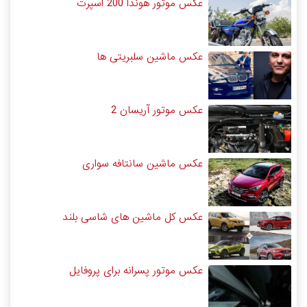
عکس موتور هوندا 200 اسپرت
عکس ماشین سلبریتی ها
عکس موتور آریسان 2
عکس ماشین سانتافه سواری
عکس کل ماشین های شاسی بلند
عکس موتور پسرانه برای پروفایل