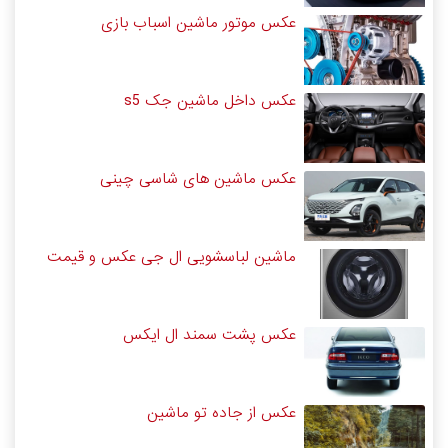
عکس موتور ماشین اسباب بازی
عکس داخل ماشین جک s5
عکس ماشین های شاسی چینی
ماشین لباسشویی ال جی عکس و قیمت
عکس پشت سمند ال ایکس
عکس از جاده تو ماشین