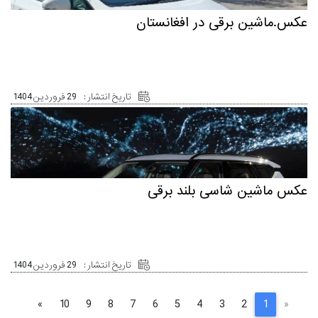
عکس.ماشین برقی در افغانستان
تاریخ انتشار :
29 فروردین 1404
عکس ماشین شاسی بلند برقی
تاریخ انتشار :
29 فروردین 1404
»
10
9
8
7
6
5
4
3
2
1
«