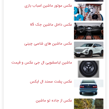
عکس موتور ماشین اسباب بازی
عکس داخل ماشین جک s5
عکس ماشین های شاسی چینی
ماشین لباسشویی ال جی عکس و قیمت
عکس پشت سمند ال ایکس
عکس از جاده تو ماشین