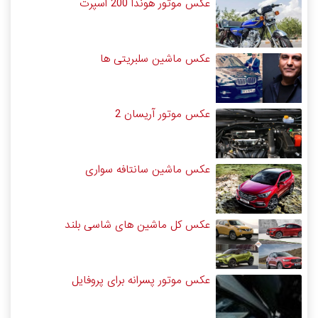
عکس موتور هوندا 200 اسپرت
عکس ماشین سلبریتی ها
عکس موتور آریسان 2
عکس ماشین سانتافه سواری
عکس کل ماشین های شاسی بلند
عکس موتور پسرانه برای پروفایل