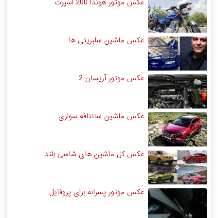
عکس موتور هوندا 200 اسپرت
عکس ماشین سلبریتی ها
عکس موتور آریسان 2
عکس ماشین سانتافه سواری
عکس کل ماشین های شاسی بلند
عکس موتور پسرانه برای پروفایل