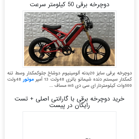
دوچرخه برقی 50 کیلومتر سرعت
دوچرخه برقی سایز 20بدنه آلومینیوم دوشاخ جلو‌کمکدار وسط تنه
کمکدار سیستم دنده شیمانو باتری 48ولت 13 آمپر
موتور
48ولت
500وات کیلومتردار ای سی دی m5 مساف ...
خرید دوچرخه برقی با گارانتی اصلی + تست
رایگان در پیست