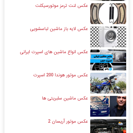
عکس لنت ترمز موتورسیکلت
عکس لایه باز ماشین لباسشویی
عکس انواع ماشین های اسپرت ایرانی
عکس موتور هوندا 200 اسپرت
عکس ماشین سلبریتی ها
عکس موتور آریسان 2