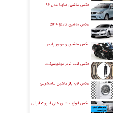
عکس ماشین ساینا مدل ۹۶
عکس ماشین کادنزا 2014
عکس ماشین و موتور پلیس
عکس لنت ترمز موتورسیکلت
عکس لایه باز ماشین لباسشویی
عکس انواع ماشین های اسپرت ایرانی