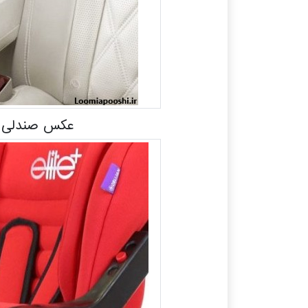
عکس صندلی م