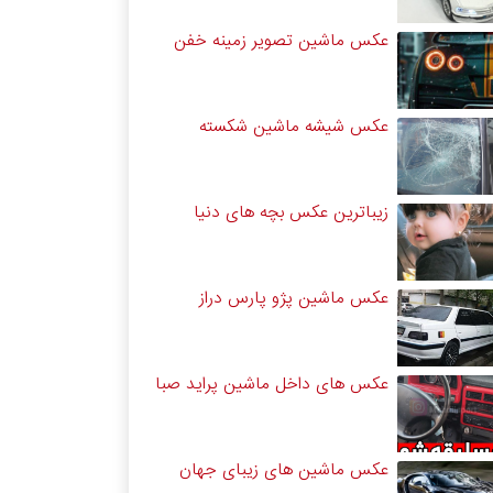
عکس ماشین تصویر زمینه خفن
عکس شیشه ماشین شکسته
زیباترین عکس بچه های دنیا
عکس ماشین پژو پارس دراز
عکس های داخل ماشین پراید صبا
عکس ماشین های زیبای جهان