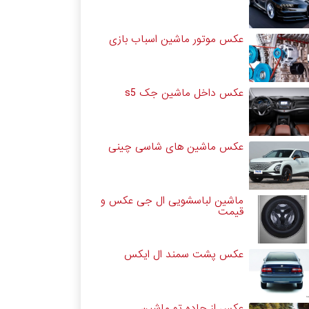
عکس موتور ماشین اسباب بازی
عکس داخل ماشین جک s5
عکس ماشین های شاسی چینی
ماشین لباسشویی ال جی عکس و
قیمت
عکس پشت سمند ال ایکس
عکس از جاده تو ماشین