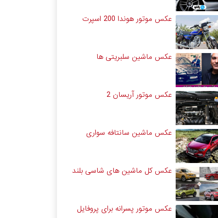
عکس موتور هوندا 200 اسپرت
عکس ماشین سلبریتی ها
عکس موتور آریسان 2
عکس ماشین سانتافه سواری
عکس کل ماشین های شاسی بلند
عکس موتور پسرانه برای پروفایل