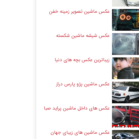
عکس ماشین تصویر زمینه خفن
عکس شیشه ماشین شکسته
زیباترین عکس بچه های دنیا
عکس ماشین پژو پارس دراز
عکس های داخل ماشین پراید صبا
عکس ماشین های زیبای جهان