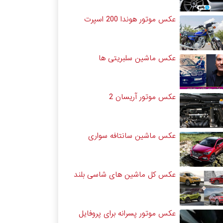
عکس موتور هوندا 200 اسپرت
عکس ماشین سلبریتی ها
عکس موتور آریسان 2
عکس ماشین سانتافه سواری
عکس کل ماشین های شاسی بلند
عکس موتور پسرانه برای پروفایل