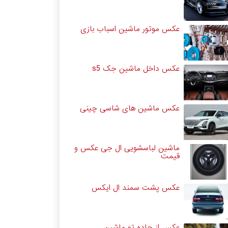
عکس موتور ماشین اسباب بازی
عکس داخل ماشین جک s5
عکس ماشین های شاسی چینی
ماشین لباسشویی ال جی عکس و
قیمت
عکس پشت سمند ال ایکس
عکس از جاده تو ماشین