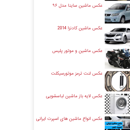
عکس ماشین ساینا مدل ۹۶
عکس ماشین کادنزا 2014
عکس ماشین و موتور پلیس
عکس لنت ترمز موتورسیکلت
عکس لایه باز ماشین لباسشویی
عکس انواع ماشین های اسپرت ایرانی