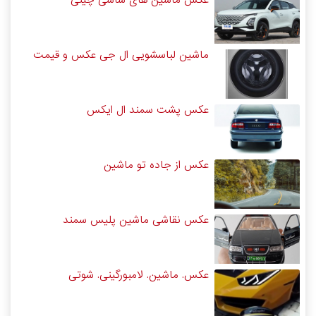
ماشین لباسشویی ال جی عکس و قیمت
عکس پشت سمند ال ایکس
عکس از جاده تو ماشین
عکس نقاشی ماشین پلیس سمند
عکس. ماشین. لامبورگینی. شوتی