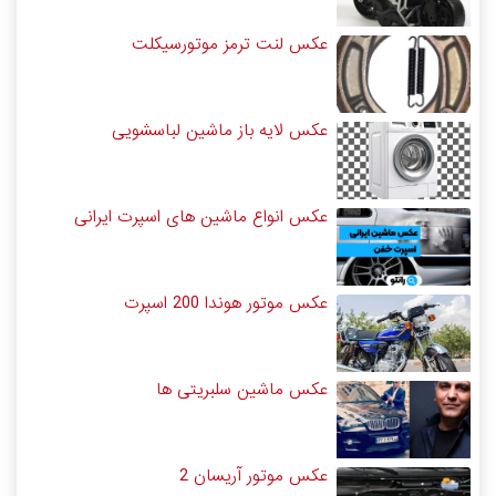
عکس لنت ترمز موتورسیکلت
عکس لایه باز ماشین لباسشویی
عکس انواع ماشین های اسپرت ایرانی
عکس موتور هوندا 200 اسپرت
عکس ماشین سلبریتی ها
عکس موتور آریسان 2