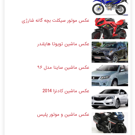
عکس موتور سیکلت بچه گانه شارژی
عکس ماشین تویوتا هایلندر
عکس ماشین ساینا مدل ۹۶
عکس ماشین کادنزا 2014
عکس ماشین و موتور پلیس