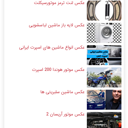
عکس لنت ترمز موتورسیکلت
عکس لایه باز ماشین لباسشویی
عکس انواع ماشین های اسپرت ایرانی
عکس موتور هوندا 200 اسپرت
عکس ماشین سلبریتی ها
عکس موتور آریسان 2