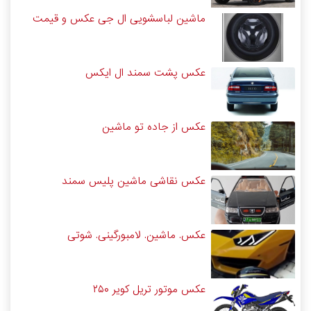
ماشین لباسشویی ال جی عکس و قیمت
عکس پشت سمند ال ایکس
عکس از جاده تو ماشین
عکس نقاشی ماشین پلیس سمند
عکس. ماشین. لامبورگینی. شوتی
عکس موتور تریل کویر ۲۵۰