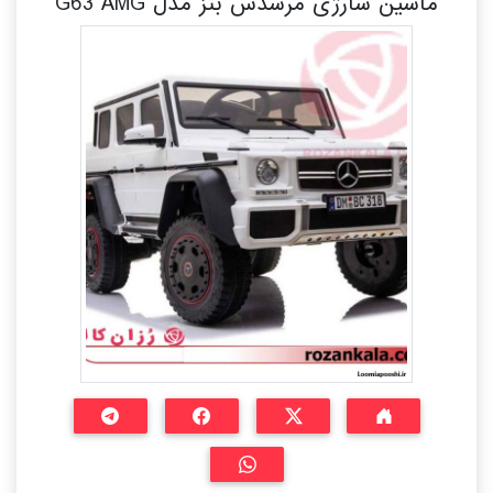
ماشین شارژی مرسدس بنز مدل G63 AMG