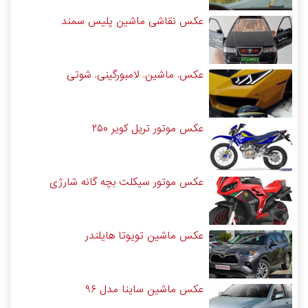
عکس نقاشی ماشین پلیس سمند
عکس. ماشین. لامبورگینی. شوتی
عکس موتور تریل کویر ۲۵۰
عکس موتور سیکلت بچه گانه شارژی
عکس ماشین تویوتا هایلندر
عکس ماشین ساینا مدل ۹۶