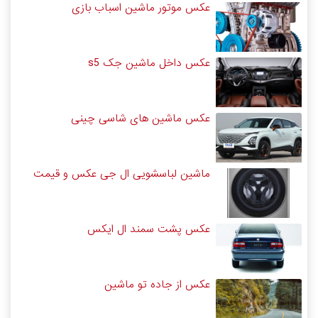
عکس موتور ماشین اسباب بازی
عکس داخل ماشین جک s5
عکس ماشین های شاسی چینی
ماشین لباسشویی ال جی عکس و قیمت
عکس پشت سمند ال ایکس
عکس از جاده تو ماشین