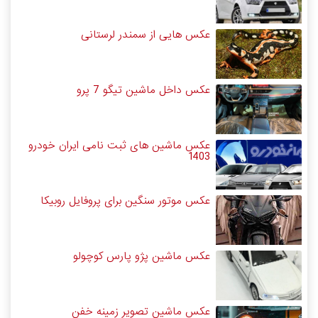
عکس هایی از سمندر لرستانی
عکس داخل ماشین تیگو 7 پرو
عکس ماشین های ثبت نامی ایران خودرو
1403
عکس موتور سنگین برای پروفایل روبیکا
عکس ماشین پژو پارس کوچولو
عکس ماشین تصویر زمینه خفن