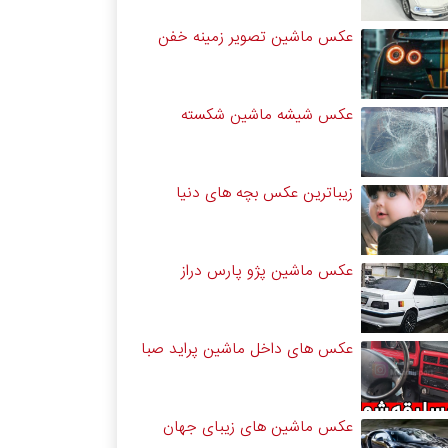
عکس ماشین تصویر زمینه خفن
عکس شیشه ماشین شکسته
زیباترین عکس بچه های دنیا
عکس ماشین پژو پارس دراز
عکس های داخل ماشین پراید صبا
عکس ماشین های زیبای جهان