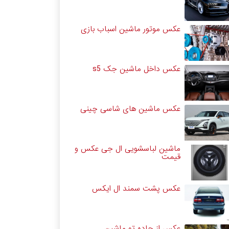
عکس موتور ماشین اسباب بازی
عکس داخل ماشین جک s5
عکس ماشین های شاسی چینی
ماشین لباسشویی ال جی عکس و
قیمت
عکس پشت سمند ال ایکس
عکس از جاده تو ماشین