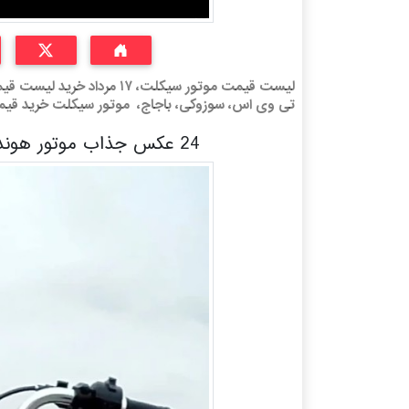
لیست قیمت موتور سیکلت، ۱۷ م
تی وی اس، سوزوکی، باجاج، موتور سیکلت خرید قی
24 عکس جذاب موتور هوندا ۱۲۵ برای عاشقان دوچرخه سواری