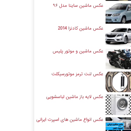
عکس ماشین ساینا مدل ۹۶
عکس ماشین کادنزا 2014
عکس ماشین و موتور پلیس
عکس لنت ترمز موتورسیکلت
عکس لایه باز ماشین لباسشویی
عکس انواع ماشین های اسپرت ایرانی