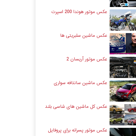
عکس موتور هوندا 200 اسپرت
عکس ماشین سلبریتی ها
عکس موتور آریسان 2
عکس ماشین سانتافه سواری
عکس کل ماشین های شاسی بلند
عکس موتور پسرانه برای پروفایل