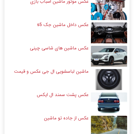
عکس موتور ماشین اسباب بازی
عکس داخل ماشین جک s5
عکس ماشین های شاسی چینی
ماشین لباسشویی ال جی عکس و قیمت
عکس پشت سمند ال ایکس
عکس از جاده تو ماشین