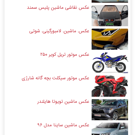
عکس نقاشی ماشین پلیس سمند
عکس. ماشین. لامبورگینی. شوتی
عکس موتور تریل کویر ۲۵۰
عکس موتور سیکلت بچه گانه شارژی
عکس ماشین تویوتا هایلندر
عکس ماشین ساینا مدل ۹۶