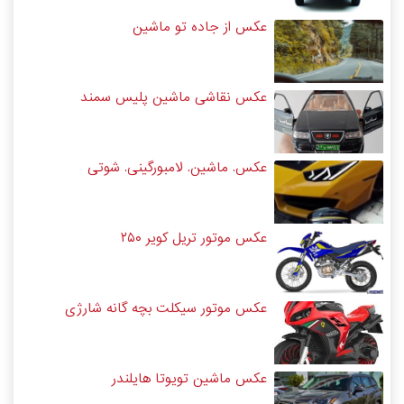
عکس از جاده تو ماشین
عکس نقاشی ماشین پلیس سمند
عکس. ماشین. لامبورگینی. شوتی
عکس موتور تریل کویر ۲۵۰
عکس موتور سیکلت بچه گانه شارژی
عکس ماشین تویوتا هایلندر