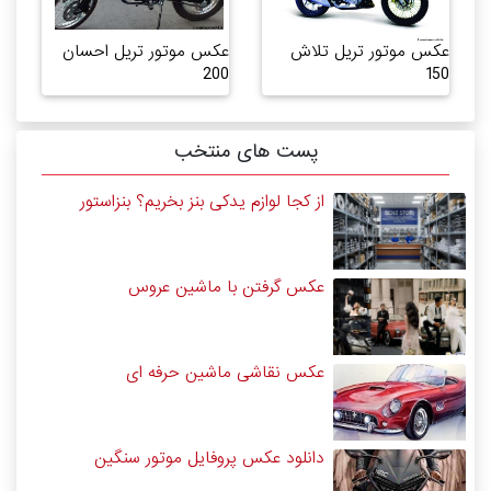
عکس موتور تریل تلاش
عکس موتور تریل احسان
200
150
پست های منتخب
از کجا لوازم یدکی بنز بخریم؟ بنزاستور
عکس گرفتن با ماشین عروس
عکس نقاشی ماشین حرفه ای
دانلود عکس پروفایل موتور سنگین