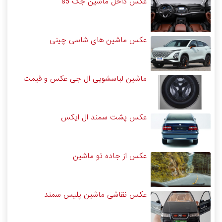
عکس داخل ماشین جک s5
عکس ماشین های شاسی چینی
ماشین لباسشویی ال جی عکس و قیمت
عکس پشت سمند ال ایکس
عکس از جاده تو ماشین
عکس نقاشی ماشین پلیس سمند