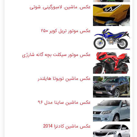
عکس. ماشین. لامبورگینی. شوتی
عکس موتور تریل کویر ۲۵۰
عکس موتور سیکلت بچه گانه شارژی
عکس ماشین تویوتا هایلندر
عکس ماشین ساینا مدل ۹۶
عکس ماشین کادنزا 2014