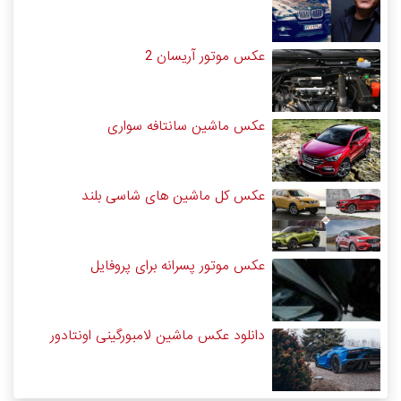
عکس موتور آریسان 2
عکس ماشین سانتافه سواری
عکس کل ماشین های شاسی بلند
عکس موتور پسرانه برای پروفایل
دانلود عکس ماشین لامبورگینی اونتادور