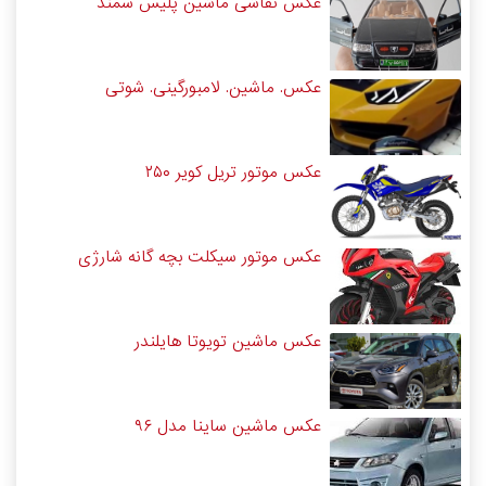
عکس نقاشی ماشین پلیس سمند
عکس. ماشین. لامبورگینی. شوتی
عکس موتور تریل کویر ۲۵۰
عکس موتور سیکلت بچه گانه شارژی
عکس ماشین تویوتا هایلندر
عکس ماشین ساینا مدل ۹۶