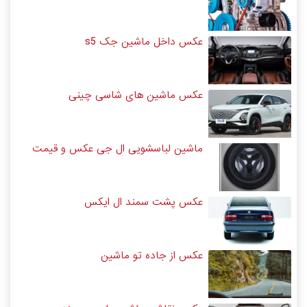
عکس داخل ماشین جک s5
عکس ماشین های شاسی چینی
ماشین لباسشویی ال جی عکس و قیمت
عکس پشت سمند ال ایکس
عکس از جاده تو ماشین