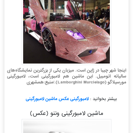
اینجا شهر چیبا در ژاپن است. میزبان یکی از بزرگترین نمایشگاه‌های
سالیانه اتومبیل. این ماشین هم لامبورگینی است، لامبورگینی
مورسیلاگو (Lamborghini Murcielago)./منبع:همشهری
بیشتر بخوانید :
لامبورگینی عکس ماشین لامبورگینی
ماشین لامبورگینی وننو (عکس)