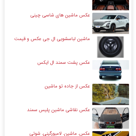
عکس ماشین های شاسی چینی
ماشین لباسشویی ال جی عکس و قیمت
عکس پشت سمند ال ایکس
عکس از جاده تو ماشین
عکس نقاشی ماشین پلیس سمند
عکس. ماشین. لامبورگینی. شوتی