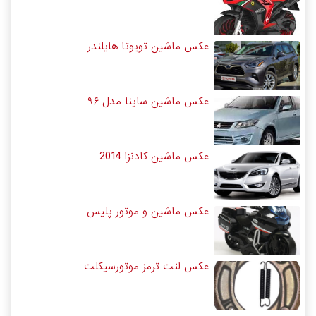
عکس ماشین تویوتا هایلندر
عکس ماشین ساینا مدل ۹۶
عکس ماشین کادنزا 2014
عکس ماشین و موتور پلیس
عکس لنت ترمز موتورسیکلت