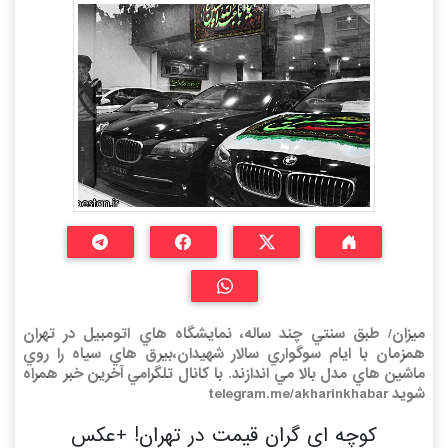
ميزان/ طبق سنتي چند ساله، نمايشگاه هاي اتومبيل در تهران
همزمان با ايام سوگواري سالار شهيدان،بيرق هاي سياه را روي
ماشين هاي مدل بالا مي اندازند. با کانال تلگرامي آخرين خبر همراه
شويد telegram.me/akharinkhabar
کوچه ای گران قیمت در تهران! +عکس