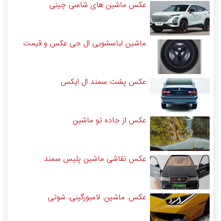
عکس ماشین های شاسی چینی
ماشین لباسشویی ال جی عکس و قیمت
عکس پشت سمند ال ایکس
عکس از جاده تو ماشین
عکس نقاشی ماشین پلیس سمند
عکس. ماشین. لامبورگینی. شوتی