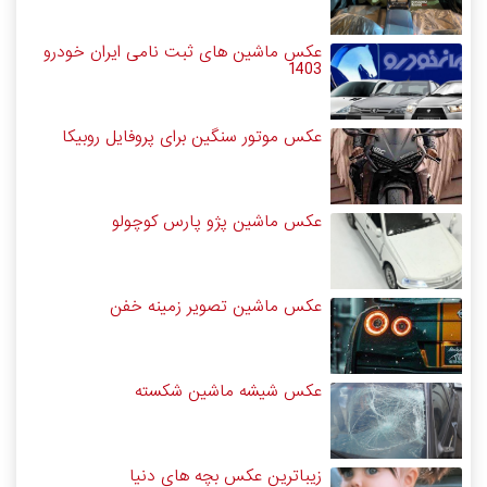
عکس ماشین های ثبت نامی ایران خودرو
1403
عکس موتور سنگین برای پروفایل روبیکا
عکس ماشین پژو پارس کوچولو
عکس ماشین تصویر زمینه خفن
عکس شیشه ماشین شکسته
زیباترین عکس بچه های دنیا