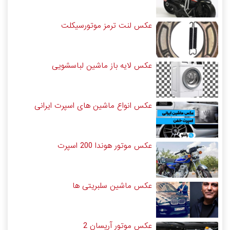
عکس لنت ترمز موتورسیکلت
عکس لایه باز ماشین لباسشویی
عکس انواع ماشین های اسپرت ایرانی
عکس موتور هوندا 200 اسپرت
عکس ماشین سلبریتی ها
عکس موتور آریسان 2