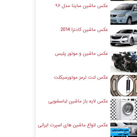
عکس ماشین ساینا مدل ۹۶
عکس ماشین کادنزا 2014
عکس ماشین و موتور پلیس
عکس لنت ترمز موتورسیکلت
عکس لایه باز ماشین لباسشویی
عکس انواع ماشین های اسپرت ایرانی