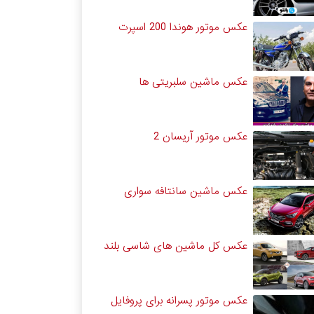
عکس موتور هوندا 200 اسپرت
عکس ماشین سلبریتی ها
عکس موتور آریسان 2
عکس ماشین سانتافه سواری
عکس کل ماشین های شاسی بلند
عکس موتور پسرانه برای پروفایل