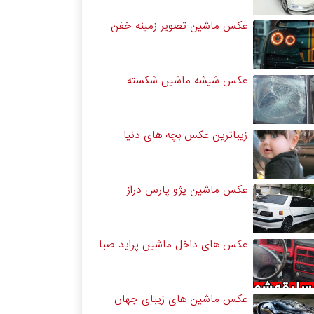
عکس ماشین تصویر زمینه خفن
عکس شیشه ماشین شکسته
زیباترین عکس بچه های دنیا
عکس ماشین پژو پارس دراز
عکس های داخل ماشین پراید صبا
عکس ماشین های زیبای جهان