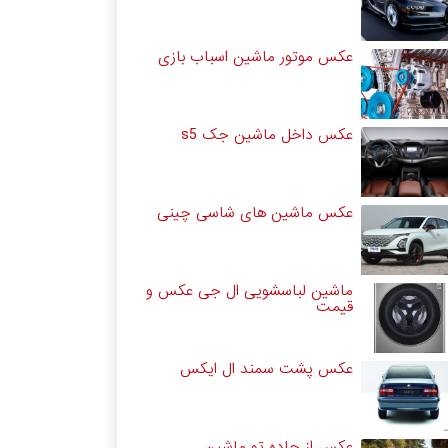
عکس موتور ماشین اسباب بازی
عکس داخل ماشین جک s5
عکس ماشین های شاسی چینی
ماشین لباسشویی ال جی عکس و
قیمت
عکس پشت سمند ال ایکس
عکس از جاده تو ماشین