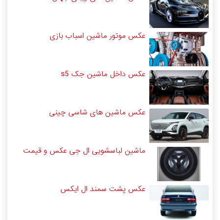
عکس موتور ماشین اسباب بازی
عکس داخل ماشین جک s5
عکس ماشین های شاسی چینی
ماشین لباسشویی ال جی عکس و قیمت
عکس پشت سمند ال ایکس