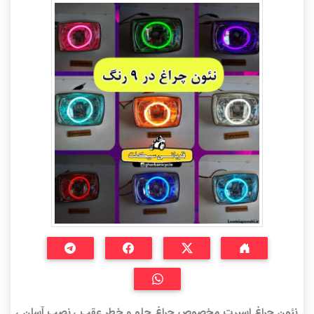
نئون چراغ اسپرت مخصوص چراغ جلو و خطر عقب ، نصب آسان ،