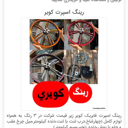
رینگ اسپرت کویر
رینگ اسپرت فابریک کویر زیر قیمت شرکت در ۳ رنگ به همراه
لوازم کامل (چهارشاخ،درب لنت با لنت،دنده کیلومتر،میل چرخ عقب
و جلو با بوش،دنده زنجیر،سیم کیلومتر)