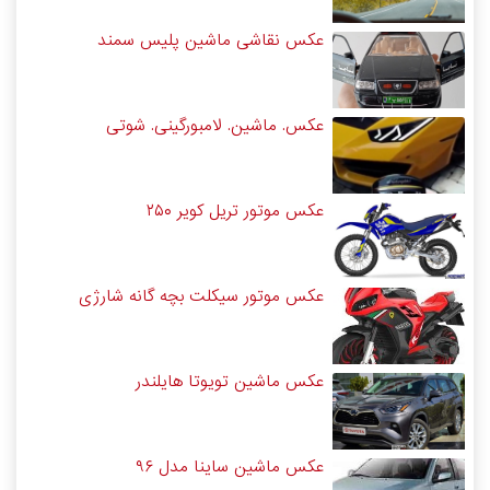
عکس نقاشی ماشین پلیس سمند
عکس. ماشین. لامبورگینی. شوتی
عکس موتور تریل کویر ۲۵۰
عکس موتور سیکلت بچه گانه شارژی
عکس ماشین تویوتا هایلندر
عکس ماشین ساینا مدل ۹۶