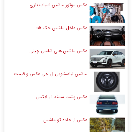
عکس موتور ماشین اسباب بازی
عکس داخل ماشین جک s5
عکس ماشین های شاسی چینی
ماشین لباسشویی ال جی عکس و قیمت
عکس پشت سمند ال ایکس
عکس از جاده تو ماشین