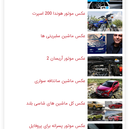
عکس موتور هوندا 200 اسپرت
عکس ماشین سلبریتی ها
عکس موتور آریسان 2
عکس ماشین سانتافه سواری
عکس کل ماشین های شاسی بلند
عکس موتور پسرانه برای پروفایل