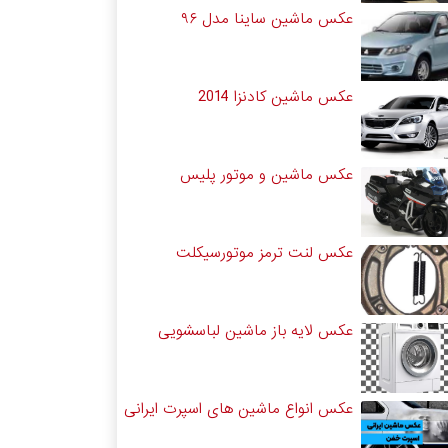
عکس ماشین ساینا مدل ۹۶
عکس ماشین کادنزا 2014
عکس ماشین و موتور پلیس
عکس لنت ترمز موتورسیکلت
عکس لایه باز ماشین لباسشویی
عکس انواع ماشین های اسپرت ایرانی