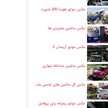
عکس موتور هوندا 200 اسپرت
عکس ماشین سلبریتی ها
عکس موتور آریسان 2
عکس ماشین سانتافه سواری
عکس کل ماشین های شاسی بلند
عکس موتور پسرانه برای پروفایل