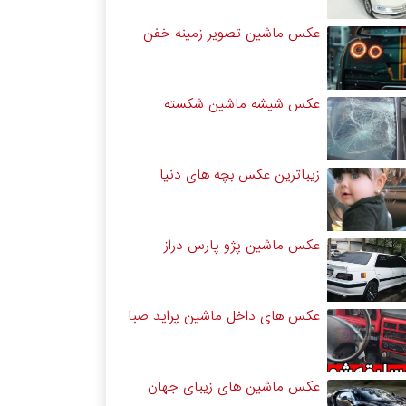
عکس ماشین تصویر زمینه خفن
عکس شیشه ماشین شکسته
زیباترین عکس بچه های دنیا
عکس ماشین پژو پارس دراز
عکس های داخل ماشین پراید صبا
عکس ماشین های زیبای جهان