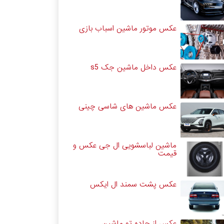
عکس موتور ماشین اسباب بازی
عکس داخل ماشین جک s5
عکس ماشین های شاسی چینی
ماشین لباسشویی ال جی عکس و
قیمت
عکس پشت سمند ال ایکس
عکس از جاده تو ماشین