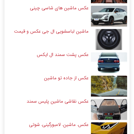
عکس ماشین های شاسی چینی
ماشین لباسشویی ال جی عکس و قیمت
عکس پشت سمند ال ایکس
عکس از جاده تو ماشین
عکس نقاشی ماشین پلیس سمند
عکس. ماشین. لامبورگینی. شوتی