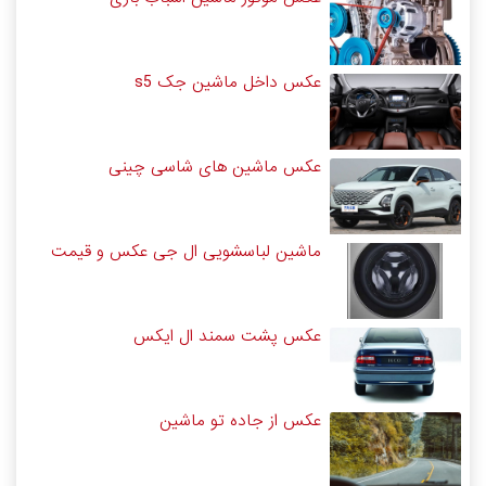
عکس داخل ماشین جک s5
عکس ماشین های شاسی چینی
ماشین لباسشویی ال جی عکس و قیمت
عکس پشت سمند ال ایکس
عکس از جاده تو ماشین