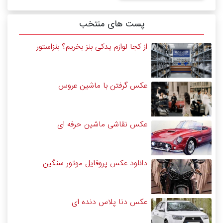
پست های منتخب
از کجا لوازم یدکی بنز بخریم؟ بنزاستور
عکس گرفتن با ماشین عروس
عکس نقاشی ماشین حرفه ای
دانلود عکس پروفایل موتور سنگین
عکس دنا پلاس دنده ای