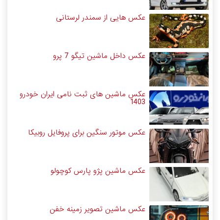
عکس هایی از سمندر لرستانی
عکس داخل ماشین تیگو 7 پرو
عکس ماشین های ثبت نامی ایران خودرو
1403
عکس موتور سنگین برای پروفایل روبیکا
عکس ماشین پژو پارس کوچولو
عکس ماشین تصویر زمینه خفن