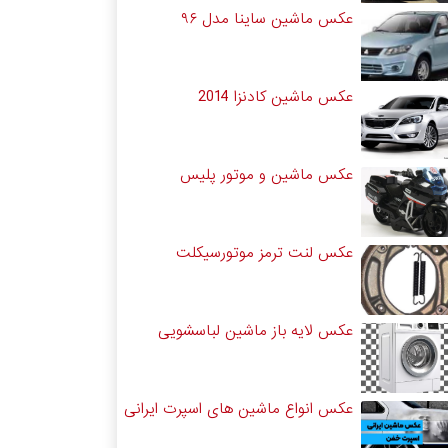
عکس ماشین ساینا مدل ۹۶
عکس ماشین کادنزا 2014
عکس ماشین و موتور پلیس
عکس لنت ترمز موتورسیکلت
عکس لایه باز ماشین لباسشویی
عکس انواع ماشین های اسپرت ایرانی