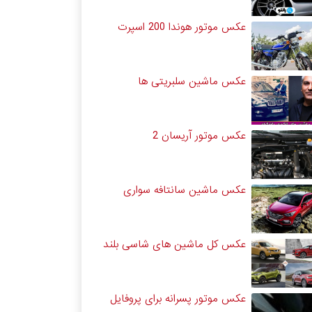
عکس موتور هوندا 200 اسپرت
عکس ماشین سلبریتی ها
عکس موتور آریسان 2
عکس ماشین سانتافه سواری
عکس کل ماشین های شاسی بلند
عکس موتور پسرانه برای پروفایل