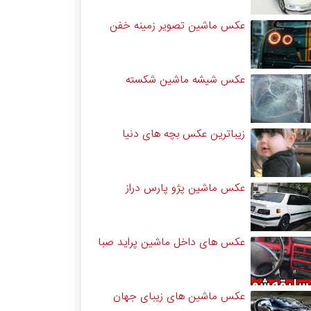
عکس ماشین تصویر زمینه خفن
عکس شیشه ماشین شکسته
زیباترین عکس بچه های دنیا
عکس ماشین پژو پارس دراز
عکس های داخل ماشین پراید صبا
عکس ماشین های زیبای جهان