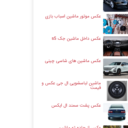
عکس موتور ماشین اسباب بازی
عکس داخل ماشین جک s5
عکس ماشین های شاسی چینی
ماشین لباسشویی ال جی عکس و
قیمت
عکس پشت سمند ال ایکس
عکس از جاده تو ماشین