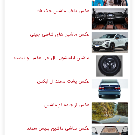
عکس داخل ماشین جک s5
عکس ماشین های شاسی چینی
ماشین لباسشویی ال جی عکس و قیمت
عکس پشت سمند ال ایکس
عکس از جاده تو ماشین
عکس نقاشی ماشین پلیس سمند