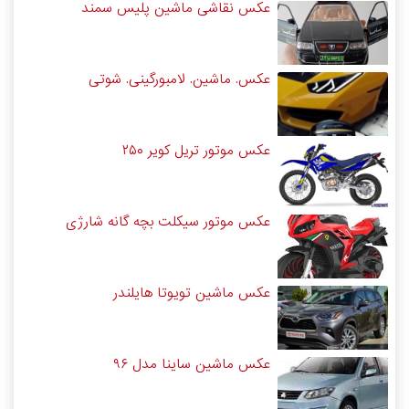
عکس نقاشی ماشین پلیس سمند
عکس. ماشین. لامبورگینی. شوتی
عکس موتور تریل کویر ۲۵۰
عکس موتور سیکلت بچه گانه شارژی
عکس ماشین تویوتا هایلندر
عکس ماشین ساینا مدل ۹۶