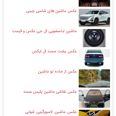
عکس ماشین های شاسی چینی
ماشین لباسشویی ال جی عکس و قیمت
عکس پشت سمند ال ایکس
عکس از جاده تو ماشین
عکس نقاشی ماشین پلیس سمند
عکس. ماشین. لامبورگینی. شوتی