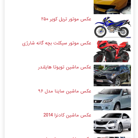
عکس موتور تریل کویر ۲۵۰
عکس موتور سیکلت بچه گانه شارژی
عکس ماشین تویوتا هایلندر
عکس ماشین ساینا مدل ۹۶
عکس ماشین کادنزا 2014