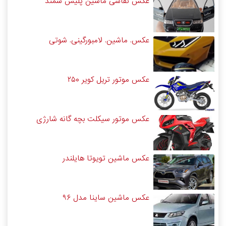
عکس نقاشی ماشین پلیس سمند
عکس. ماشین. لامبورگینی. شوتی
عکس موتور تریل کویر ۲۵۰
عکس موتور سیکلت بچه گانه شارژی
عکس ماشین تویوتا هایلندر
عکس ماشین ساینا مدل ۹۶