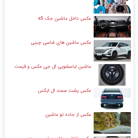
عکس داخل ماشین جک s5
عکس ماشین های شاسی چینی
ماشین لباسشویی ال جی عکس و قیمت
عکس پشت سمند ال ایکس
عکس از جاده تو ماشین